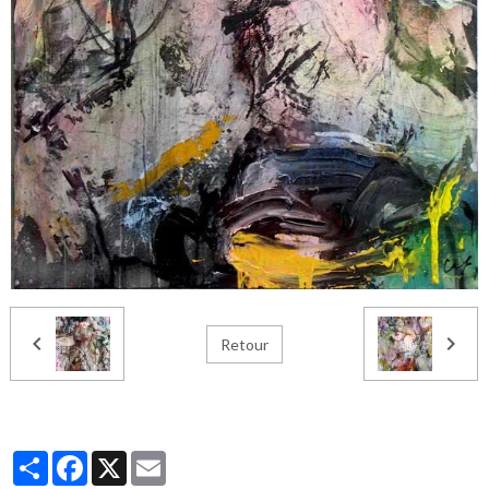
Retour
Partager
Facebook
X
Email