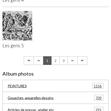
Les gens 5
1
2
3
Album photos
1156
PEINTURES
709
Gouaches ,aquarelles,dessins
291
Articles de presse , atelier etc