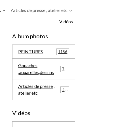
s
Articles de presse , atelier etc
Vidéos
Album photos
PEINTURES
1156
Gouaches
709
,aquarelles,dessins
Articles de presse ,
291
atelier etc
Vidéos