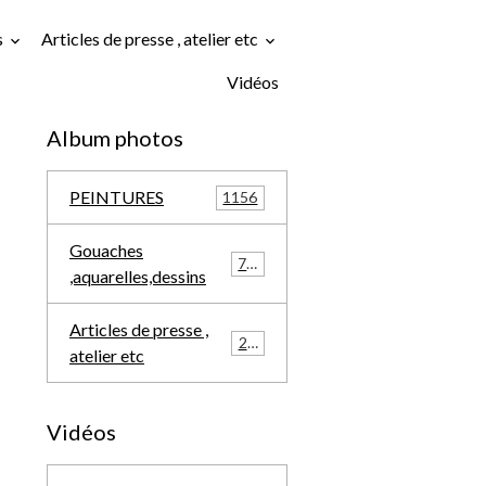
s
Articles de presse , atelier etc
Vidéos
Album photos
PEINTURES
1156
Gouaches
709
,aquarelles,dessins
Articles de presse ,
291
atelier etc
Vidéos