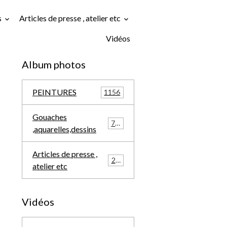
s
Articles de presse , atelier etc
Vidéos
Album photos
PEINTURES
1156
Gouaches
709
,aquarelles,dessins
Articles de presse ,
291
atelier etc
Vidéos