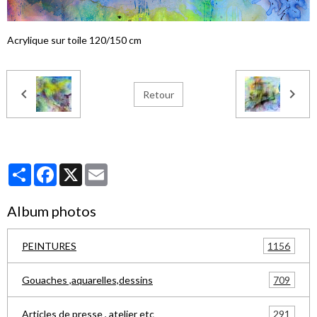
Acrylique sur toile 120/150 cm
Retour
Partager
Facebook
X
Email
Album photos
1156
PEINTURES
709
Gouaches ,aquarelles,dessins
291
Articles de presse , atelier etc