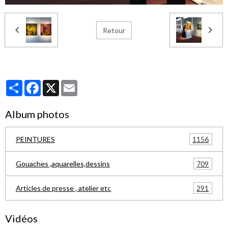
Retour
Partager
Facebook
X
Email
Album photos
1156
PEINTURES
709
Gouaches ,aquarelles,dessins
291
Articles de presse , atelier etc
Vidéos