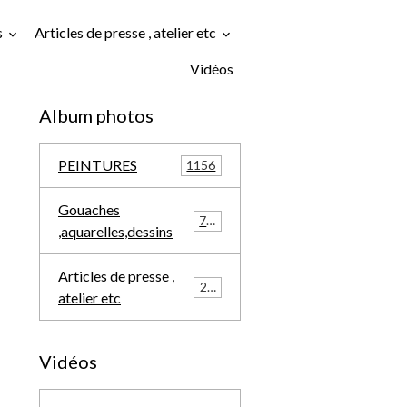
s
Articles de presse , atelier etc
Vidéos
Album photos
PEINTURES
1156
Gouaches
709
,aquarelles,dessins
Articles de presse ,
291
atelier etc
Vidéos