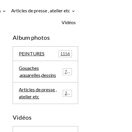
s
Articles de presse , atelier etc
Vidéos
Album photos
PEINTURES
1156
Gouaches
709
,aquarelles,dessins
Articles de presse ,
291
atelier etc
Vidéos