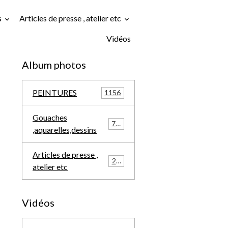
s
Articles de presse , atelier etc
Vidéos
Album photos
PEINTURES
1156
Gouaches
709
,aquarelles,dessins
Articles de presse ,
291
atelier etc
Vidéos