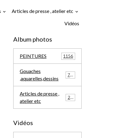
s
Articles de presse , atelier etc
Vidéos
Album photos
PEINTURES
1156
Gouaches
709
,aquarelles,dessins
Articles de presse ,
291
atelier etc
Vidéos