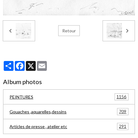
Retour
Partager
Facebook
X
Email
Album photos
1156
PEINTURES
709
Gouaches ,aquarelles,dessins
291
Articles de presse , atelier etc