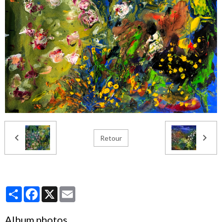
Retour
Partager
Facebook
X
Email
Album photos