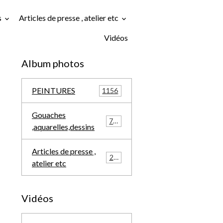
s
Articles de presse , atelier etc
Vidéos
Album photos
PEINTURES
1156
Gouaches
709
,aquarelles,dessins
Articles de presse ,
291
atelier etc
Vidéos