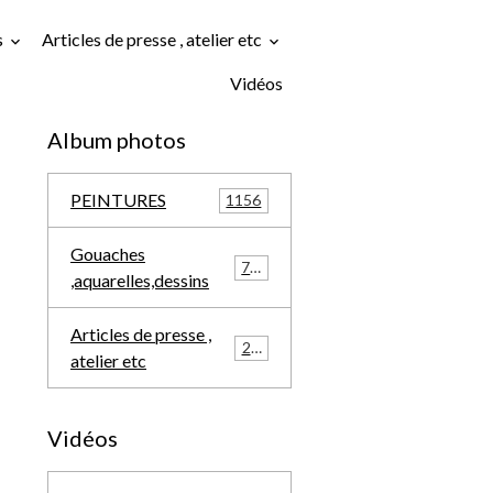
s
Articles de presse , atelier etc
Vidéos
Album photos
PEINTURES
1156
Gouaches
709
,aquarelles,dessins
Articles de presse ,
291
atelier etc
Vidéos