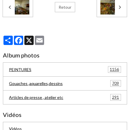
Retour
Partager
Facebook
X
Email
Album photos
1156
PEINTURES
709
Gouaches ,aquarelles,dessins
291
Articles de presse , atelier etc
Vidéos
Vidéos